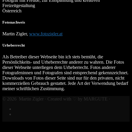
Fotograf mit Freude, zur Entspannung und kreativen
Freizeitgestaltung
Österreich
Fotonachweis
Martin Zigler,
www.fotozigler.at
Urheberrecht
Als Betreiber dieser Webseite bin ich stets bemüht, die
Persönlichkeits- und Urheberrechte anderer zu wahren. Die Fotos
dieser Webseite unterliegen dem Urheberrecht. Fotos anderer
Fotografeninnen und Fotografen sind entsprechend gekennzeichnet.
Downloads von Fotos dieser Seite sind nur für den privaten, nicht
kommerziellen Gebrauch gestattet. Jede Art der Verwendung bedarf
meiner schriftlichen Zustimmung.
© 2026
Martin Zigler · Created with ♡ by MARGUTE
·
Facebook
Impressum