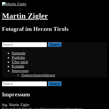
Martin Zigler
Fotograf im Herzen Tirols
Menu
Search
for:
Startseite
Portfolio
Über mich
Kontakt
Impressum
Datenschutzerklärung
Search
for:
Impressum
Ing. Martin Zigler